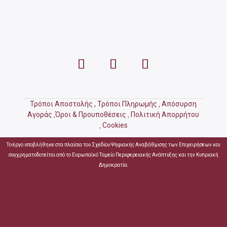
Τρόποι Αποστολής ,
Τρόποι Πληρωμής
Απόσυρση
,
Αγοράς
Όροι & Προυποθέσεις
Πολιτική Απορρήτου
,
,
Cookies
,
Το έργο υποβλήθηκε στα πλαίσια του Σχεδίου Ψηφιακής Αναβάθμισης των Επιχειρήσεων και
συγχρηματοδοτείται από το Ευρωπαϊκό Ταμείο Περιφερειακής Ανάπτυξης και την Κυπριακή
Δημοκρατία.