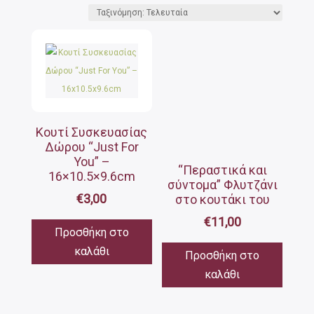
by
latest
Κουτί Συσκευασίας
Δώρου “Just For
You” –
“Περαστικά και
16×10.5×9.6cm
σύντομα” Φλυτζάνι
€
3,00
στο κουτάκι του
€
11,00
Προσθήκη στο
καλάθι
Προσθήκη στο
καλάθι