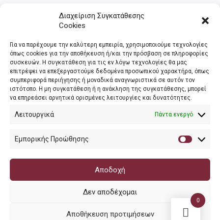
Διαχείριση Συγκατάθεσης
Cookies
Για να παρέχουμε την καλύτερη εμπειρία, χρησιμοποιούμε τεχνολογίες
όπως cookies για την αποθήκευση ή/και την πρόσβαση σε πληροφορίες
συσκευών. Η συγκατάθεση για τις εν λόγω τεχνολογίες θα μας
Τρόποι Αποστολής ,
Τρόποι Πληρωμής
Απόσυρση
,
επιτρέψει να επεξεργαστούμε δεδομένα προσωπικού χαρακτήρα, όπως
Αγοράς
Όροι & Προυποθέσεις
Πολιτική Απορρήτου
συμπεριφορά περιήγησης ή μοναδικά αναγνωριστικά σε αυτόν τον
,
,
ιστότοπο. Η μη συγκατάθεση ή η ανάκληση της συγκατάθεσης, μπορεί
Cookies
,
να επηρεάσει αρνητικά ορισμένες λειτουργίες και δυνατότητες.
Το έργο υποβλήθηκε στα πλαίσια του Σχεδίου Ψηφιακής Αναβάθμισης των Επιχειρήσεων και
Λειτουργικά
Πάντα ενεργό
συγχρηματοδοτείται από το Ευρωπαϊκό Ταμείο Περιφερειακής Ανάπτυξης και την Κυπριακή
Δημοκρατία.
Εμπορικής Προώθησης
Εμπορική
Προώθησ
Αποδοχή
Δεν αποδέχομαι
0
Αποθήκευση προτιμήσεων