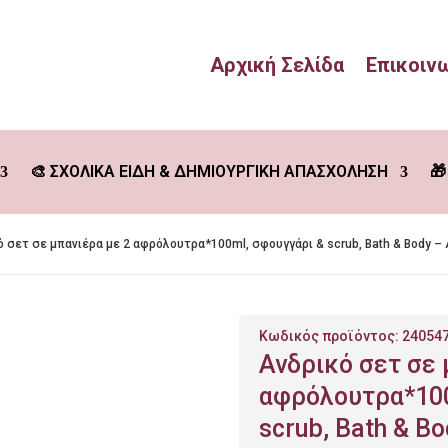
Αρχική Σελίδα
Επικοιν
🎨 ΣΧΟΛΙΚΑ ΕΙΔΗ & ΔΗΜΙΟΥΡΓΙΚΗ ΑΠΑΣΧΟΛΗΣΗ
🎁
ό σετ σε μπανιέρα με 2 αφρόλουτρα*100ml, σφουγγάρι & scrub, Bath & Body –
Κωδικός προϊόντος:
240547
Ανδρικό σετ σε 
αφρόλουτρα*100
scrub, Bath & B