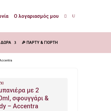
ωνία
Ο λογαριασμός μου
 ΔΩΡΑ
🎉 ΠΑΡΤΥ & ΓΙΟΡΤΗ
 Accentra
XI
μπανιέρα με 2
ml, σφουγγάρι &
ody – Accentra