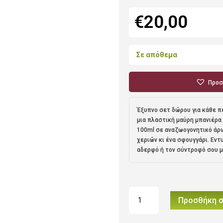
€
20,00
Σε απόθεμα
Προσ
Έξυπνο σετ δώρου για κάθε 
μια πλαστική μαύρη μπανιέρα
100ml σε αναζωογονητικό άρω
χεριών κι ένα σφουγγάρι. Εντ
αδερφό ή τον σύντροφό σου 
Ανδρικό
Προσθήκη σ
σετ
σε
μπανιέρα