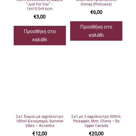
“Just For You” –
Disney (Prrincess)
16×10.5×9.6cm
€
6,00
€
3,00
Προσθήκη στο
Προσθήκη στο
καλάθι
καλάθι
Σετ δώρου με αφρόλουτρο
Σετ με 3 αφρόλουτρα 300ml,
180ml & κουμπαρά, Summer
Pineapple, Mint, Cherry – By
Vibes – Accentra
Upper Canada
€
12,00
€
20,00