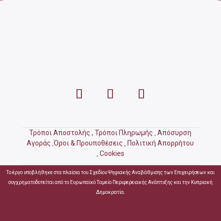
Τρόποι Αποστολής ,
Τρόποι Πληρωμής
Απόσυρση
,
Αγοράς
Όροι & Προυποθέσεις
Πολιτική Απορρήτου
,
,
Cookies
,
Το έργο υποβλήθηκε στα πλαίσια του Σχεδίου Ψηφιακής Αναβάθμισης των Επιχειρήσεων και
συγχρηματοδοτείται από το Ευρωπαϊκό Ταμείο Περιφερειακής Ανάπτυξης και την Κυπριακή
Δημοκρατία.