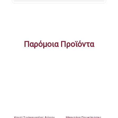
ποσότητα
Παρόμοια Προϊόντα
Κουτί Συσκευασίας Δώρου
Μπαντάνα Πριγκίπισσες