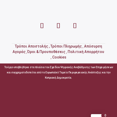
Τρόποι Αποστολής ,
Τρόποι Πληρωμής
Απόσυρση
,
Αγοράς
Όροι & Προυποθέσεις
Πολιτική Απορρήτου
,
,
Cookies
,
Το έργο υποβλήθηκε στα πλαίσια του Σχεδίου Ψηφιακής Αναβάθμισης των Επιχειρήσεων
και συγχρηματοδοτείται από το Ευρωπαϊκό Ταμείο Περιφερειακής Ανάπτυξης και την
Κυπριακή Δημοκρατία.
0