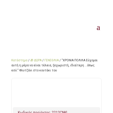
Κατάστημα
/
🎁 ΔΩΡΑ
/
ΓΕΝΕΘΛΙΑ
/ “ΧΡΟΝΙΑ ΠΟΛΛΑ Εύχομαι
αυτή η μέρα να είναι τέλεια, ξεχωριστή, ιδιαίτερη …όπως
εσύ.” Φλυτζάνι στο κουτάκι του
Κωδικός προϊόντος:
2212CNKL