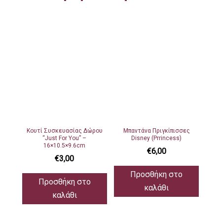
Φλυτζάνι
στο
κουτάκι
του
ποσότητα
Κουτί Συσκευασίας Δώρου
Μπαντάνα Πριγκίπισσες
“Just For You” –
Disney (Prrincess)
16×10.5×9.6cm
€
6,00
€
3,00
Προσθήκη στο
Προσθήκη στο
καλάθι
καλάθι