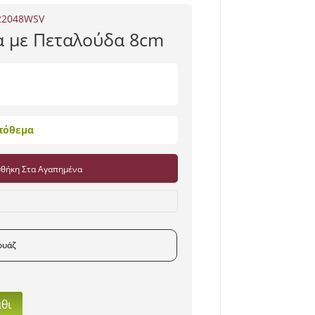
22048WSV
α με Πεταλούδα 8cm
πόθεμα
θήκη Στα Αγαπημένα
ουάζ
θι