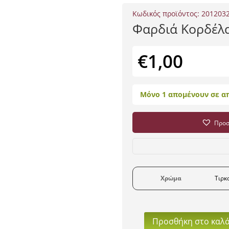
Κωδικός προϊόντος:
201203
Φαρδιά Κορδέλ
€
1,00
Μόνο 1 απομένουν σε α
Προσ
Χρώμα
Τιρκ
Προσθήκη στο καλά
Φαρδιά