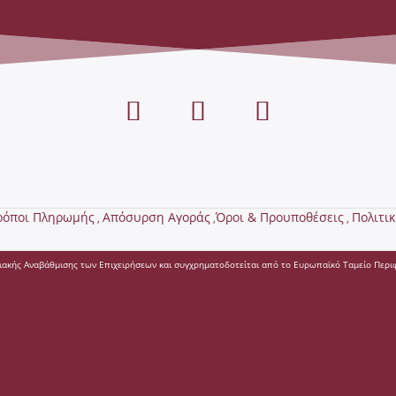
ρόποι Πληρωμής
Απόσυρση Αγοράς
Όροι & Προυποθέσεις
Πολιτι
,
,
,
ιακής Αναβάθμισης των Επιχειρήσεων και συγχρηματοδοτείται από το Ευρωπαϊκό Ταμείο Περιφ