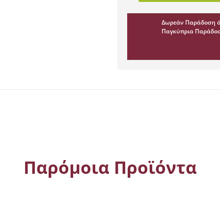
Κορδέλα
με
Δωρεάν Παράδοση ά
Πεταλούδα
Παγκύπρια Παράδοσ
8cm
ποσότητα
Παρόμοια Προϊόντα