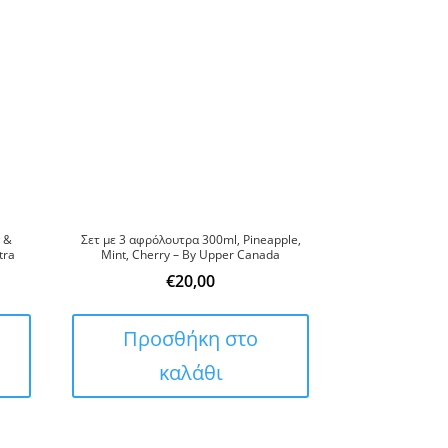
 &
Σετ με 3 αφρόλουτρα 300ml, Pineapple,
tra
Mint, Cherry – By Upper Canada
€
20,00
Προσθήκη στο
καλάθι