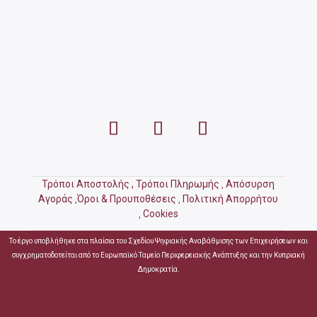
Τρόποι Αποστολής ,
Τρόποι Πληρωμής
Απόσυρση
,
Αγοράς
Όροι & Προυποθέσεις
Πολιτική Απορρήτου
,
,
Cookies
,
Το έργο υποβλήθηκε στα πλαίσια του Σχεδίου Ψηφιακής Αναβάθμισης των Επιχειρήσεων και
συγχρηματοδοτείται από το Ευρωπαϊκό Ταμείο Περιφερειακής Ανάπτυξης και την Κυπριακή
Δημοκρατία.