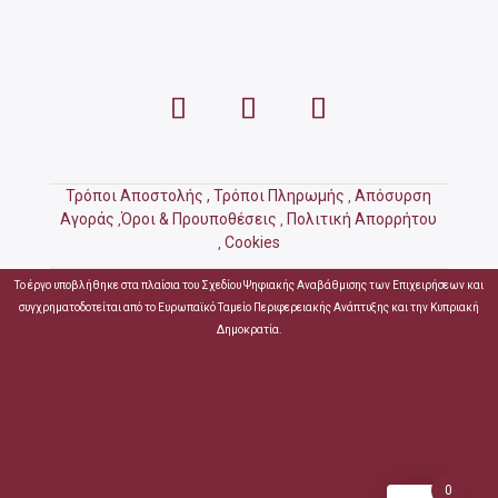
Τρόποι Αποστολής ,
Τρόποι Πληρωμής
Απόσυρση
,
Αγοράς
Όροι & Προυποθέσεις
Πολιτική Απορρήτου
,
,
Cookies
,
Το έργο υποβλήθηκε στα πλαίσια του Σχεδίου Ψηφιακής Αναβάθμισης των Επιχειρήσεων και
συγχρηματοδοτείται από το Ευρωπαϊκό Ταμείο Περιφερειακής Ανάπτυξης και την Κυπριακή
Δημοκρατία.
0