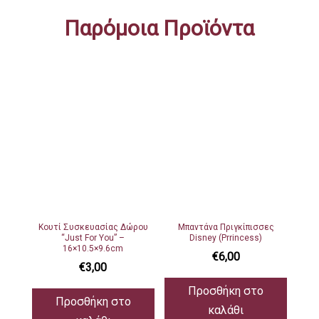
για
Παρόμοια Προϊόντα
όλα
όσα
μου
έμαθες!"
ποσότητα
Κουτί Συσκευασίας Δώρου
Μπαντάνα Πριγκίπισσες
“Just For You” –
Disney (Prrincess)
16×10.5×9.6cm
€
6,00
€
3,00
Προσθήκη στο
Προσθήκη στο
καλάθι