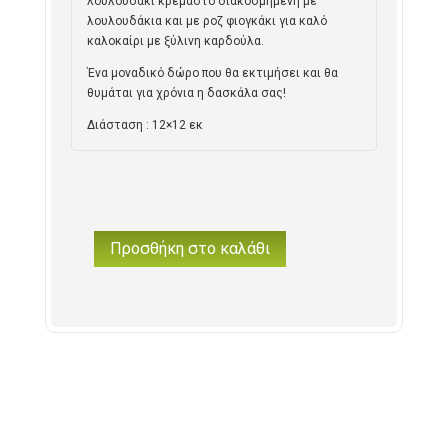
λουλουδάκι κρεμαστό διακοσμημένη με
λουλουδάκια και με ροζ φιογκάκι για καλό
καλοκαίρι με ξύλινη καρδούλα.
Ένα μοναδικό δώρο που θα εκτιμήσει και θα
θυμάται για χρόνια η δασκάλα σας!
Διάσταση : 12×12 εκ
Προσθήκη στο καλάθι
Λουλουδάκι
Κρεμαστό
Ξύλινο
για
Δασκάλα
"Στην
καλύτερη
Δασκάλα!
Σ'ευχαριστώ
πολύ