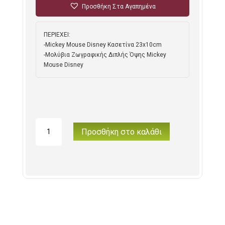
Προσθήκη Στα Αγαπημένα
ΠΕΡΙΕΧΕΙ:
-Mickey Mouse Disney Κασετίνα 23x10cm
-Μολύβια Ζωγραφικής Διπλής Όψης Mickey
Mouse Disney
Mickey
Προσθήκη στο καλάθι
Mouse
Disney
Κασετίνα
23x10cm
και
Μολύβια
Ζωγραφικής
Διπλής
Όψης
ποσότητα