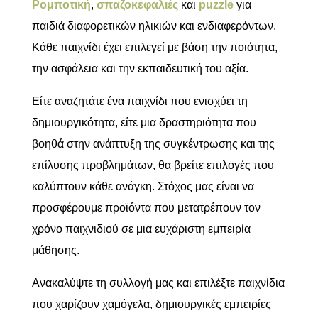
Ρομποτική
,
σπαζοκεφαλιές
και
puzzle
για
παιδιά διαφορετικών ηλικιών και ενδιαφερόντων.
Κάθε παιχνίδι έχει επιλεγεί με βάση την ποιότητα,
την ασφάλεια και την εκπαιδευτική του αξία.
Είτε αναζητάτε ένα παιχνίδι που ενισχύει τη
δημιουργικότητα, είτε μια δραστηριότητα που
βοηθά στην ανάπτυξη της συγκέντρωσης και της
επίλυσης προβλημάτων, θα βρείτε επιλογές που
καλύπτουν κάθε ανάγκη. Στόχος μας είναι να
προσφέρουμε προϊόντα που μετατρέπουν τον
χρόνο παιχνιδιού σε μια ευχάριστη εμπειρία
μάθησης.
Ανακαλύψτε τη συλλογή μας και επιλέξτε παιχνίδια
που χαρίζουν χαμόγελα, δημιουργικές εμπειρίες