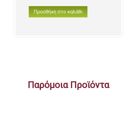
Προσθήκη στο καλάθι
"Περαστικά
και
σύντομα"
Φλυτζάνι
στο
κουτάκι
του
ποσότητα
Παρόμοια Προϊόντα