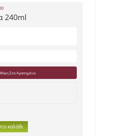
00
α 240ml
θήκη Στα Αγαπημένα
το καλάθι