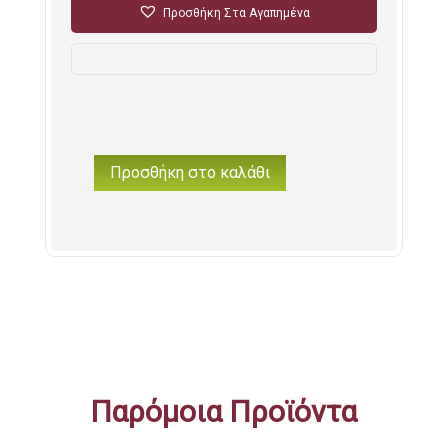
Προσθήκη Στα Αγαπημένα
Προσθήκη στο καλάθι
"μπαμπά
μου,
σ'αγαπώ
μ'οοοοοοοοοοοοοόλη
την
καρδούλα
μου"
Φλυτζάνι
στο
κουτάκι
του
Παρόμοια Προϊόντα
ποσότητα