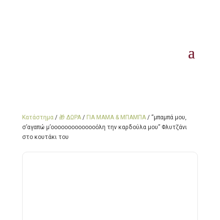
Κατάστημα
/
🎁 ΔΩΡΑ
/
ΓΙΑ ΜΑΜΑ & ΜΠΑΜΠΑ
/ “μπαμπά μου,
σ’αγαπώ μ’οοοοοοοοοοοοοόλη την καρδούλα μου” Φλυτζάνι
στο κουτάκι του